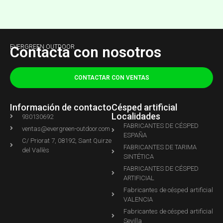
EVERGREEN OUTDOOR
Contacta con nosotros
CONTACTAR CON VENTAS
Información de contacto
Césped artificial
Localidades
930130692
FABRICANTES DE CÉSPED
ventas@evergreen-outdoor.com
ESPAÑA
C/ Priorat 7, 08192, Sant Quirze
FABRICANTES DE TARIMA
del Vallès
SINTÉTICA
FABRICANTES DE CÉSPED
ARTIFICIAL
Fabricantes de césped artificial
VALENCIA
Fabricantes de césped artificial
Sevilla