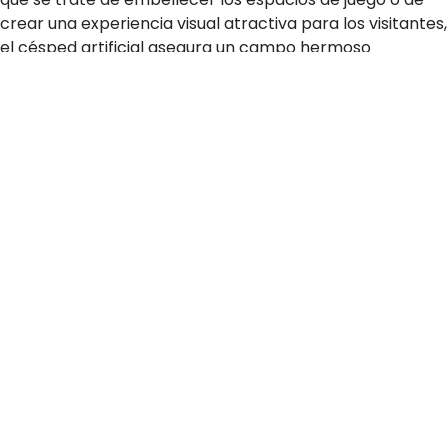
crear una experiencia visual atractiva para los visitantes,
el césped artificial asegura un campo hermoso
y
coherente con la calidad esperada en un club de
golf
de alto nivel.
8. Contribución al Bienestar de la
Comunidad
Los
espacios verdes
tienen un impacto positivo
comprobado en el bienestar físico y mental. El césped
artificial facilita la creación de estos espacios, incluso en
áreas donde el césped natural sería difícil de mantener.
Para los jugadores y visitantes del club, la presencia
de
áreas verdes bien cuidadas
aporta un valor
adicional, creando un entorno agradable y relajante que
mejora la experiencia general, tanto durante el juego
como en momentos de descanso.