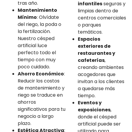
tras año.
infantiles
seguras y
Mantenimiento
limpias dentro de
Mínimo
: Olvídate
centros comerciales
del riego, la poda o
o parques
la fertilización.
temáticos.
Nuestro césped
Espacios
artificial luce
exteriores de
perfecto todo el
restaurantes y
tiempo con muy
cafeterías
,
poco cuidado.
creando ambientes
Ahorro Económico
:
acogedores que
Reducir los costos
invitan a los clientes
de mantenimiento y
a quedarse más
riego se traduce en
tiempo.
ahorros
Eventos y
significativos para tu
exposiciones
,
negocio a largo
donde el césped
plazo.
artificial puede ser
Estética Atractiva
:
utilizado para