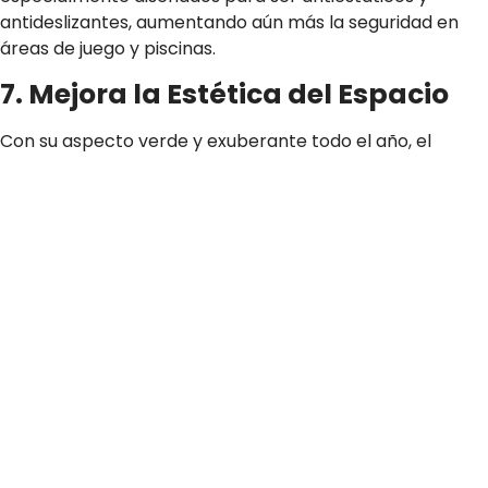
antideslizantes, aumentando aún más la seguridad en
áreas de juego y piscinas.
7. Mejora la Estética del Espacio
Con su aspecto verde y exuberante todo el año, el
césped artificial mejora significativamente la estética de
cualquier espacio. Ya sea que busques crear un jardín
zen, un campo deportivo vibrante, o un atractivo
espacio comercial, el césped artificial ofrece una
solución de paisajismo hermosa y duradera.
8. Contribución al Bienestar
Los espacios verdes tienen un impacto positivo
comprobado en el bienestar físico y mental. El césped
artificial facilita la creación de estos espacios en áreas
urbanas densas o en entornos donde el mantenimiento
del césped natural sería inviable, contribuyendo así al