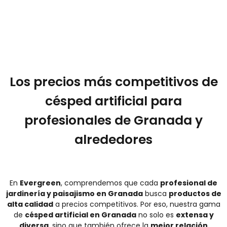
Facilidad para ti
Para ser cliente de Evergreen sólo tienes que rellenar los
campos del formulario y te atenderemos en la mayor
brevedad.
Los precios más competitivos de
césped artificial para
profesionales de Granada y
alrededores
En
Evergreen
, comprendemos que cada
profesional de
jardinería y paisajismo en Granada
busca
productos de
alta calidad
a precios competitivos. Por eso, nuestra gama
de
césped artificial en Granada
no solo es
extensa y
diversa
, sino que también ofrece la
mejor relación