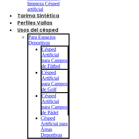
limpieza Césped
artificial
Tarima Sintética
Perfiles Vallas
Usos del césped
Para Espacios
Deportivos
Césped
Artificial
para Campos
de Fútbol
Césped
Artificial
para Campos
de Golf
Césped
Artificial
para Campos
de Pádel
Césped
Artificial para
Áreas
Deportivas