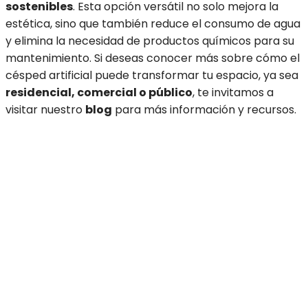
sostenibles
. Esta opción versátil no solo mejora la
estética, sino que también reduce el consumo de agua
y elimina la necesidad de productos químicos para su
mantenimiento. Si deseas conocer más sobre cómo el
césped artificial puede transformar tu espacio, ya sea
residencial, comercial o público
, te invitamos a
visitar nuestro
blog
para más información y recursos.
Tenemos lo que buscas
Comercializamos únicamente con instaladores de césped y
empresas de materiales para la jardinería, bricolaje y
construcción, con la ventaja que diseñamos el césped
seleccionando las mejores fibras EUROPEAS del mercado y los
mejores monofilamentos, por lo que conseguimos un
inmejorable efecto memoria, con una recuperación de
hasta doce veces más que los monofilamentos simples.
Solo instaladores y empresas