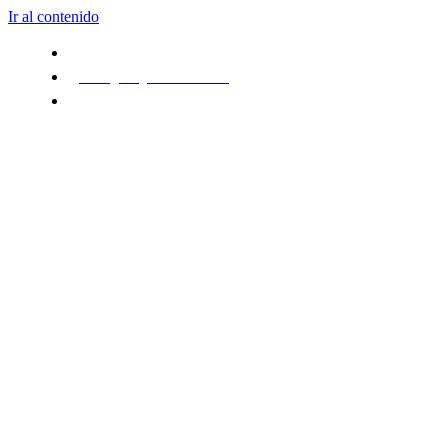
Ir al contenido
930 130 692
ventas@evergreen-outdoor.com
Lun- Vie: 9:00 - 19:00