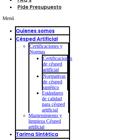
Pide Presupuesto
Menú
Quienes somos
Césped Artificial
Certificaciones y
Normas
Certificaciones
de césped
artificial
Normativas
de césped
sintético
Estándares
de calidad
para césped
artificial
Mantenimiento y
limpieza Césped
artificial
Tarima Sintética