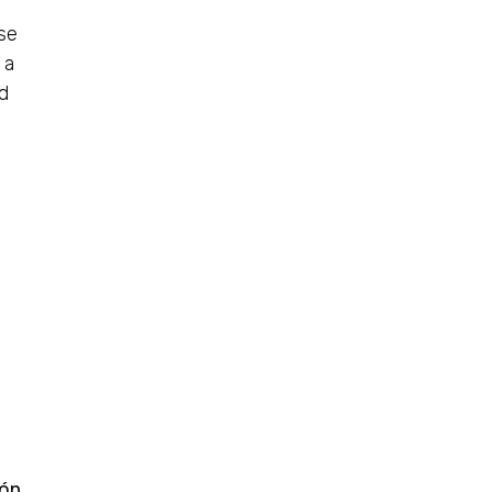
se
 a
d
e
ión
,