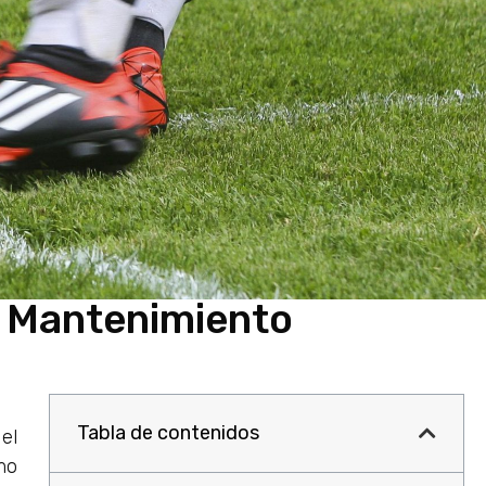
 y Mantenimiento
Tabla de contenidos
el
mo