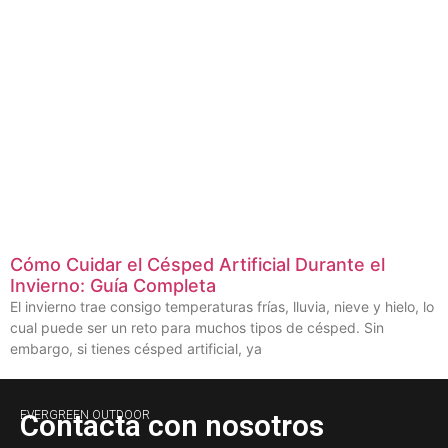
Cómo Cuidar el Césped Artificial Durante el
Invierno: Guía Completa
El invierno trae consigo temperaturas frías, lluvia, nieve y hielo, lo
cual puede ser un reto para muchos tipos de césped. Sin
embargo, si tienes césped artificial, ya
EVERGREEN OUTDOOR
Contacta con nosotros