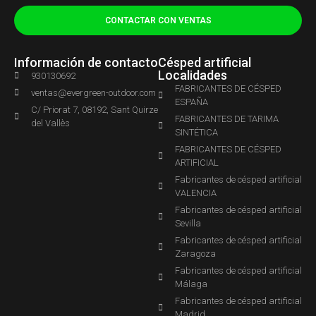
CONTACTAR CON VENTAS
Información de contacto
Césped artificial
Localidades
930130692
FABRICANTES DE CÉSPED
ventas@evergreen-outdoor.com
ESPAÑA
C/ Priorat 7, 08192, Sant Quirze
FABRICANTES DE TARIMA
del Vallès
SINTÉTICA
FABRICANTES DE CÉSPED
ARTIFICIAL
Fabricantes de césped artificial
VALENCIA
Fabricantes de césped artificial
Sevilla
Fabricantes de césped artificial
Zaragoza
Fabricantes de césped artificial
Málaga
Fabricantes de césped artificial
Madrid